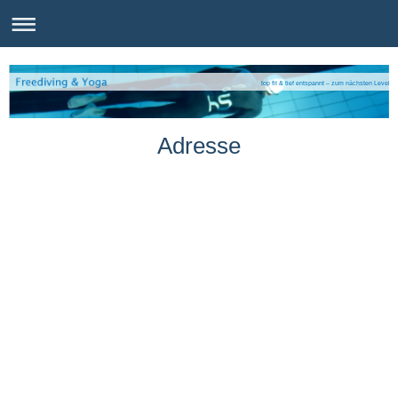
top fit & tief entspannt – zum nächsten Level
Adresse