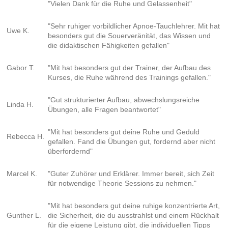
"Vielen Dank für die Ruhe und Gelassenheit"
"Sehr ruhiger vorbildlicher Apnoe-Tauchlehrer.
Mit hat
Uwe K.
besonders gut
d
ie Souerveränität, das Wissen und
die didaktischen Fähigkeiten gefallen"
Gabor T.
"Mit hat besonders gut der Trainer, der Aufbau des
Kurses, die Ruhe während des Trainings gefallen."
"
G
ut strukturierter Aufbau, abwechslungsreiche
Linda H.
Übungen, alle Fragen beantwortet"
"Mit hat besonders gut
deine Ruhe und Geduld
Rebecca H.
gefallen. Fand die Übungen gut, fordernd aber nicht
überfordernd"
Marcel K.
"Guter Zuhörer und Erklärer. Immer bereit, sich Zeit
für notwendige Theorie Sessions zu nehmen."
"Mit hat besonders gut deine ruhige konzentrierte Art,
Gunther L.
die Sicherheit, die du ausstrahlst und einem Rückhalt
für die eigene Leistung gibt, die individuellen Tipps