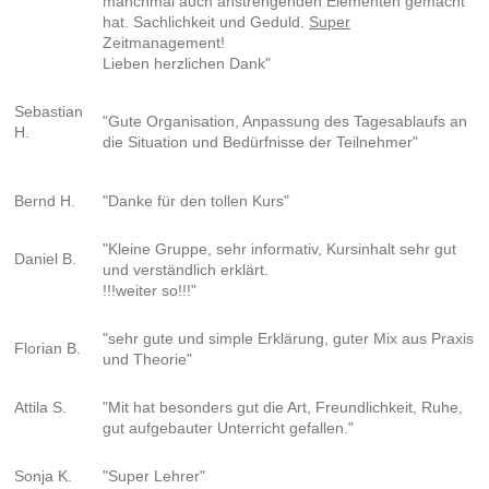
manchmal auch anstrengenden Elementen gemacht
hat. Sachlichkeit und Geduld.
Super
Zeitmanagement!
Lieben herzlichen Dank"
Sebastian
"Gute Organisation, Anpassung des Tagesablaufs an
H.
die Situation und Bedürfnisse der Teilnehmer"
Bernd H.
"Danke für den tollen Kurs"
"Kleine Gruppe, sehr informativ, Kursinhalt sehr gut
Daniel B.
und verständlich erklärt.
!!!weiter so!!!"
"sehr gute und simple Erklärung, guter Mix aus Praxis
Florian B.
und Theorie"
Attila S.
"Mit hat besonders gut die Art, Freundlichkeit, Ruhe,
gut aufgebauter Unterricht gefallen."
Sonja K.
"Super Lehrer"