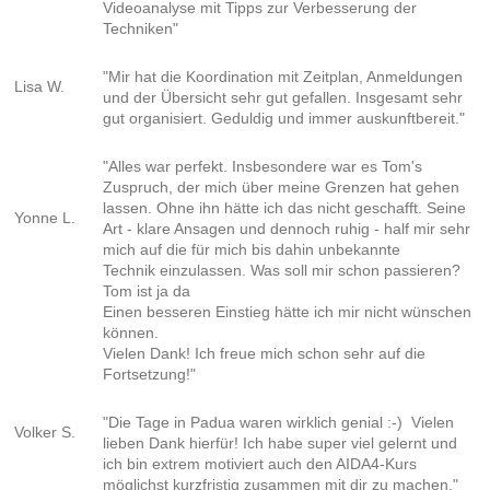
Videoanalyse mit Tipps zur Verbesserung der
Techniken"
"Mir hat die Koordination mit Zeitplan, Anmeldungen
Lisa W.
und der Übersicht sehr gut gefallen. Insgesamt sehr
gut organisiert. Geduldig und immer auskunftbereit."
"Alles war perfekt. Insbesondere war es Tom's
Zuspruch, der mich
über meine Grenzen hat gehen
lassen. Ohne ihn hätte ich das
nicht geschafft. Seine
Yonne L.
Art - klare Ansagen und dennoch ruhig -
half mir sehr
mich auf die für mich bis dahin unbekannte
Technik
einzulassen. Was soll mir schon passieren?
Tom ist ja da
Einen besseren Einstieg hätte ich mir nicht wünschen
können.
Vielen Dank! Ich freue mich schon sehr auf die
Fortsetzung!"
"Die Tage in Padua waren wirklich genial :-) Vielen
Volker S.
lieben Dank hierfür! Ich habe super viel gelernt und
ich bin extrem motiviert auch den AIDA4-Kurs
möglichst kurzfristig zusammen mit dir zu machen."